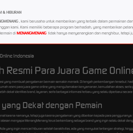
 & HIBURAN
NGMENANG
, kami berusaha untuk memberikan yang terbaik dalam permainan dan
nggan kami. Kami memiliki beberapa program berhadiah, yang memberikan pelan
Bermain di
MENANGMENANG
tidak hanya menyenangkan dan menghibur, tetapi 
nline Indonesia
Resmi Para Juara Game Online
si yang membuat pengalaman bermain semakin menarik. Di tengah perkembangan tersebut, hadi
mah resmi para juara game online yang mengutamakan kenyamanan, kemudahan akses, serta pen
bih dekat identitas brand, layanan, serta berbagai informasi terbaru yang selalu diperbarui secara 
 yang Dekat dengan Pemain
karena namanya, tetapi juga karena pengalaman yang diberikan kepada para penggunanya. Oleh
jadi alasan mengapa MenangMenang terus berkembang sebagai brand yang ingin selalu dekat deng
 Ada yang ingin mencari hiburan setelah beraktivitas, ada yang menyukai tantangan strategi, hin