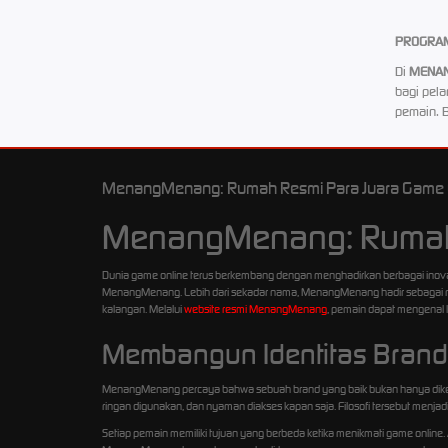
PROGRAM
Di
MENA
bagi pela
pemain. 
MenangMenang: Rumah Resmi Para Juara Game O
MenangMenang: Rumah 
Dunia game online terus berkembang dengan menghadirkan berbagai inova
MenangMenang. Lebih dari sekadar nama, MenangMenang hadir sebagai ru
kalangan. Melalui
website resmi MenangMenang
, pemain dapat mengenal le
Membangun Identitas Brand
MenangMenang percaya bahwa sebuah brand yang baik bukan hanya dikenal 
ringan digunakan, dan nyaman diakses kapan saja. Filosofi tersebut men
Setiap pemain memiliki tujuan yang berbeda ketika menikmati game online.