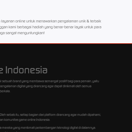
 layanan online untuk menawarkan pengalaman unik & terbaik
ggan kami berbagai hadiah yang benar-benar layak untuk para
juga sangat menguntungkan!
 Indonesia
r sebuah brand yang membawa semangat positif bagi para pemain, yaitu
galaman digital yang dirancang agar dapat dinikmati oleh semua
berkala.
 sebab itu, setiap bagian dari platform dirancang agar mudah dipahami,
an komunitas game online Indonesia.
gga mereka yang menikmati perkembangan teknologi digital di dalamnya.