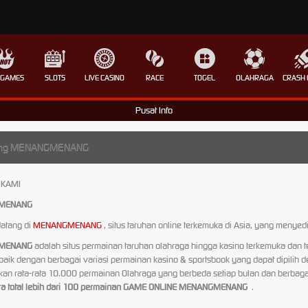
 GAMES
SLOTS
LIVE CASINO
RACE
TOGEL
OLAHRAGA
CRASH
Pusat Info
ang MENANGMENANG
 KAMI
MENANG
atang di
MENANGMENANG
, situs taruhan online terkemuka di Asia, yang menyed
MENANG
adalah situs permainan taruhan olahraga hingga kasino terkemuka dan t
rbaik dengan berbagai variasi permainan kasino & sportsbook yang dapat dipilih d
n rata-rata 10.000 permainan Olahraga yang berbeda setiap bulan dan berbagai
ra total lebih dari 100 permainan GAME ONLINE MENANGMENANG
.