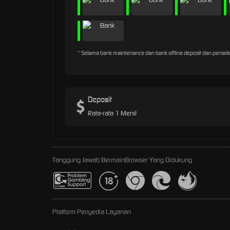
* Selama bank maintenance dan bank offline deposit dan penarik
Deposit
Rata-rata 1 Menit
Tanggung Jawab Bermain
Browser Yang Didukung
Platform Penyedia Layanan