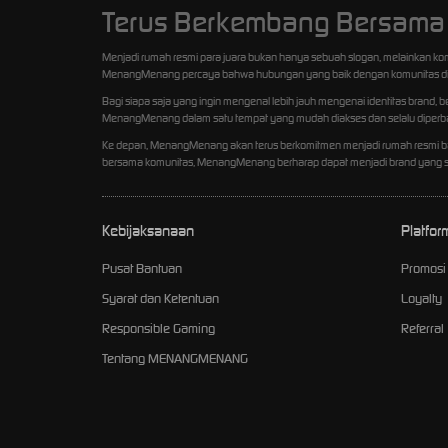
Terus Berkembang Bersama 
Menjadi rumah resmi para juara bukan hanya sebuah slogan, melainkan ko
MenangMenang percaya bahwa hubungan yang baik dengan komunitas diba
Bagi siapa saja yang ingin mengenal lebih jauh mengenai identitas brand,
MenangMenang dalam satu tempat yang mudah diakses dan selalu diperba
Ke depan, MenangMenang akan terus berkomitmen menjadi rumah resmi b
bersama komunitas, MenangMenang berharap dapat menjadi brand yang se
Kebijaksanaan
Platfor
Pusat Bantuan
Promosi
Syarat dan Ketentuan
Loyalty
Responsible Gaming
Referral
Tentang MENANGMENANG