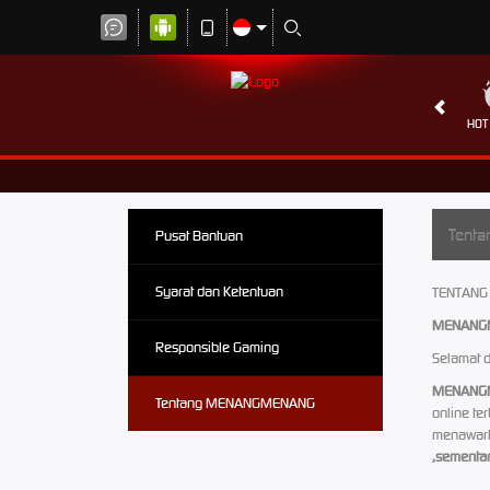
HOT
Tent
Pusat Bantuan
Syarat dan Ketentuan
TENTANG
MENANG
Responsible Gaming
Selamat d
MENANG
Tentang MENANGMENANG
online te
menawarka
,sementa