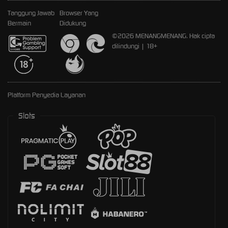
Tanggung Jawab
Browser Yang
Bermain
Didukung
©2026 MENANGMENANG. Hak cipta
dilindungi | 18+
Platform Penyedia Layanan
Slots