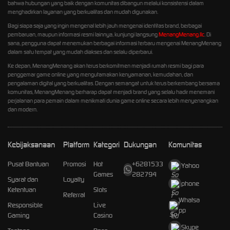
bahwa hubungan yang baik dengan komunitas dibangun melalui konsistensi dalam
menghadirkan layanan yang berkualitas dan mudah digunakan.
Bagi siapa saja yang ingin mengenal lebih jauh mengenai identitas brand, berbagai
pembaruan, maupun informasi resmi lainnya, kunjungi langsung
MenangMenang.llc
. Di
sana, pengguna dapat menemukan berbagai informasi terbaru mengenai MenangMenang
dalam satu tempat yang mudah diakses dan selalu diperbarui.
Ke depan, MenangMenang akan terus berkomitmen menjadi rumah resmi bagi para
penggemar game online yang mengutamakan kenyamanan, kemudahan, dan
pengalaman digital yang berkualitas. Dengan semangat untuk terus berkembang bersama
komunitas, MenangMenang berharap dapat menjadi brand yang selalu hadir menemani
perjalanan para pemain dalam menikmati dunia game online secara lebih menyenangkan
dan modern.
Kebijaksanaan
Platform
Kategori
Dukungan
Komunitas
Pusat Bantuan
Promosi
Hot
+6281533
Yahoo
Games
282794
Syarat dan
Loyalty
phone
Ketentuan
Slots
Referral
Whatsa
Responsible
Live
pp
Gaming
Casino
Skype