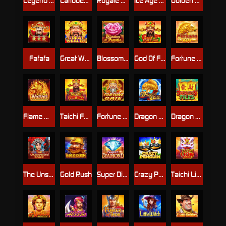
Legend of Aztec
Caribbean Treasure
Royale Expedition
Ice Age Mammoths
Golden Wuzetian
Fafafa
Great Wealth
Blossom of Fortune
God Of Fortune
Fortune Koi
Flame Wolves
Taichi Fortuna
Fortune Gate
Dragon Gate
Dragon Tiles
The Unsurpassed Grace
Gold Rush
Super Diamond
Crazy Penguin
Taichi Lion Dance