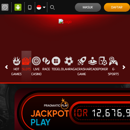
MASUK
DAFTAR
HOT
SLOTS
LIVE
RACE
TOGEL
OLAHRAGA
CRASH
ARCADE
POKER
E-
SABUN
GAMES
CASINO
GAME
SPORTS
AYAM
IDR
12,676,
JACKPOT
PLAY