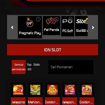
i
i
i
i
i
Facha
Fat Panda
Slot88 x PP
PG Soft
Pragmatic Play
ION SLOT
Semua
Top
Slots
permainan
20
Jalapeno
MahJong Gold 2
Golden Maitreya Buddha
Jalapeno 2
Golden Fuwa