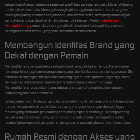
sebuah brand yang membawa semangat positif bagi para pemain, yaitu MenangMenang.
Lebih dari sekadar nama, MenangMenang hadir sebagai rumah resmi para juara game
online yang mengutamakan kenyamanan, kemudahan akses, serta pengalaman digital
yang dirancang agar dapat dinikmati oleh semua kalangan. Melalui
website resmi
MenangMenang
, pemain dapat mengenal lebih dekat identitas brand, layanan, serta
berbagai informasi terbaru yang selalu diperbarui secara berkala.
Membangun Identitas Brand yang
Dekat dengan Pemain
MenangMenang percaya bahwa sebuah brand yang baik bukan hanya dikenal karena
namanya, tetapi juga karena pengalaman yang diberikan kepada para penggunanya. Oleh
sebab itu, setiap bagian dari platform dirancang agar mudah dipahami, ringan digunakan,
dan nyaman diakses kapan saja. Filosofi tersebut menjadi alasan mengapa
MenangMenang terus berkembang sebagai brand yang ingin selalu dekat dengan
komunitas game online Indonesia.
Setiap pemain memiliki tujuan yang berbeda ketika menikmati game online. Ada yang ingin
mencari hiburan setelah beraktivitas, ada yang menyukai tantangan strategi, hingga
mereka yang menikmati perkembangan teknologi digital di dalamnya. MenangMenang
berusaha menghadirkan ruang yang mampu mengakomodasi berbagai kebutuhan
tersebut tanpa membuat pengalaman pengguna terasa rumit ataupun membingungkan.
Rumah Resmi dengan Akses yang