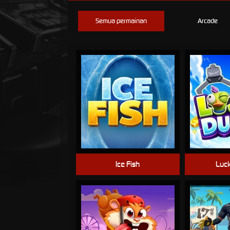
Semua permainan
Arcade
Ice Fish
Luc