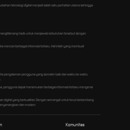
han teknologi digital menjadi salah satu perhatian utama sehingga
MenangMenang hadir untuk menjawab kebutuhan tersebut dengan
 mencari berbagai informasi terbaru. Hal inilah yang membuat
erta pengalaman pengguna yang semakin baik dari waktu ke waktu.
.
ana, pengguna dapat menemukan berbagai informasi terbaru mengenai
digital yang berkualitas. Dengan semangat untuk terus berkembang
 menyenangkan dan modern.
n
Komunitas