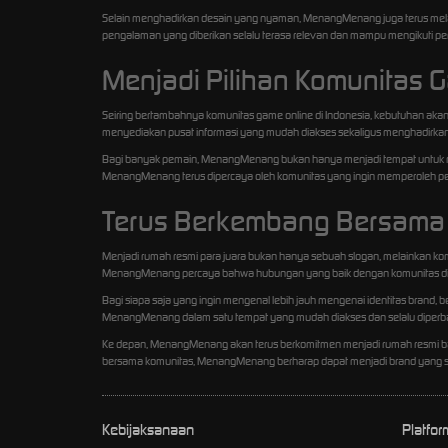
Selain menghadirkan desain yang nyaman, MenangMenang juga terus melak
pengalaman yang diberikan selalu terasa relevan dan mampu mengikuti 
Menjadi Pilihan Komunitas 
Seiring bertambahnya komunitas game online di Indonesia, kebutuhan a
menyediakan pusat informasi yang mudah diakses sekaligus menghadirkan i
Bagi banyak pemain, MenangMenang bukan hanya menjadi tempat untuk meng
MenangMenang terus dipercaya oleh komunitas yang ingin memperoleh peng
Terus Berkembang Bersama 
Menjadi rumah resmi para juara bukan hanya sebuah slogan, melainkan ko
MenangMenang percaya bahwa hubungan yang baik dengan komunitas diba
Bagi siapa saja yang ingin mengenal lebih jauh mengenai identitas brand,
MenangMenang dalam satu tempat yang mudah diakses dan selalu diperba
Ke depan, MenangMenang akan terus berkomitmen menjadi rumah resmi b
bersama komunitas, MenangMenang berharap dapat menjadi brand yang se
Kebijaksanaan
Platfor