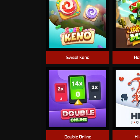
Sweet Keno
Ho
Double Online
Hi