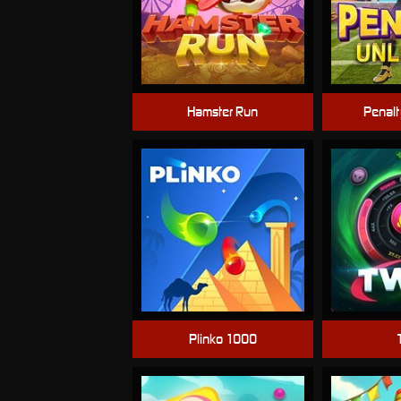
Hamster Run
Penalt
Plinko 1000