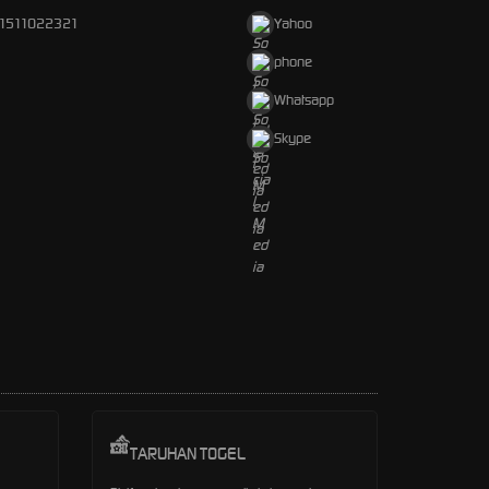
1511022321
Yahoo
phone
Whatsapp
Skype
TARUHAN TOGEL