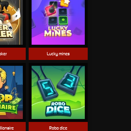
oker
Lucky mines
lionaire
Robo dice