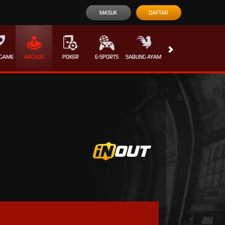
MASUK
DAFTAR
 GAME
ARCADE
POKER
E-SPORTS
SABUNG AYAM
PROMOSI